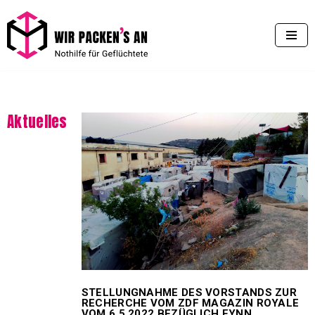
Zum
Inhalt
springen
Aktuelles
STELLUNGNAHME DES VORSTANDS ZUR
RECHERCHE VOM ZDF MAGAZIN ROYALE
VOM 6.5.2022 BEZÜGLICH FYNN