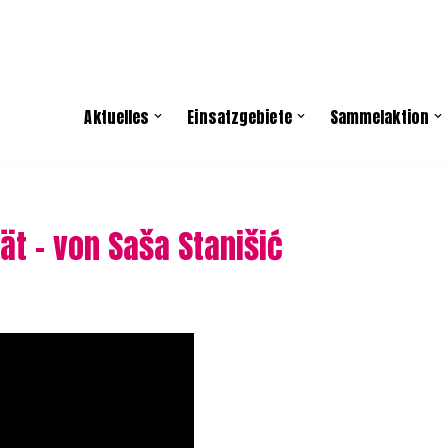
Aktuelles
Einsatzgebiete
Sammelaktion
t – von Saša Stanišić