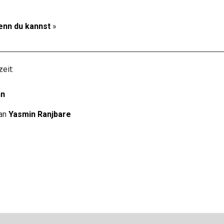
enn du kannst
»
eit:
nn
an
Yasmin Ranjbare