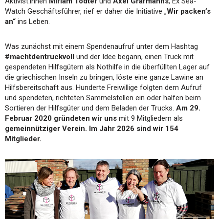
Aktivist:innen
Miriam Tödter
und
Axel Grafmanns
, Ex Sea-
Watch Geschäftsführer, rief er daher die Initiative „
Wir packen’s
an“
ins Leben.
Was zunächst mit einem Spendenaufruf unter dem Hashtag
#machtdentruckvoll
und der Idee begann, einen Truck mit
gespendeten Hilfsgütern als Nothilfe in die überfüllten Lager auf
die griechischen Inseln zu bringen, löste eine ganze Lawine an
Hilfsbereitschaft aus. Hunderte Freiwillige folgten dem Aufruf
und spendeten, richteten Sammelstellen ein oder halfen beim
Sortieren der Hilfsgüter und dem Beladen der Trucks.
Am 29.
Februar 2020 gründeten wir uns
mit 9 Mitgliedern als
gemeinnütziger Verein.
Im Jahr 2026 sind wir 154
Mitglieder.