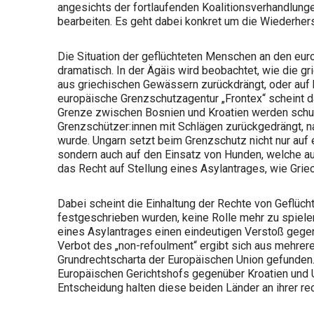
angesichts der fortlaufenden Koalitionsverhandlungen
bearbeiten. Es geht dabei konkret um die Wiederhers
Die Situation der geflüchteten Menschen an den eu
dramatisch. In der Ägäis wird beobachtet, wie die 
aus griechischen Gewässern zurückdrängt, oder auf 
europäische Grenzschutzagentur „Frontex“ scheint d
Grenze zwischen Bosnien und Kroatien werden sch
Grenzschützer:innen mit Schlägen zurückgedrängt,
wurde. Ungarn setzt beim Grenzschutz nicht nur auf 
sondern auch auf den Einsatz von Hunden, welche au
das Recht auf Stellung eines Asylantrages, wie Griec
Dabei scheint die Einhaltung der Rechte von Geflücht
festgeschrieben wurden, keine Rolle mehr zu spiele
eines Asylantrages einen eindeutigen Verstoß gegen
Verbot des „non-refoulment“ ergibt sich aus mehrere
Grundrechtscharta der Europäischen Union gefunden
Europäischen Gerichtshofs gegenüber Kroatien und Un
Entscheidung halten diese beiden Länder an ihrer re