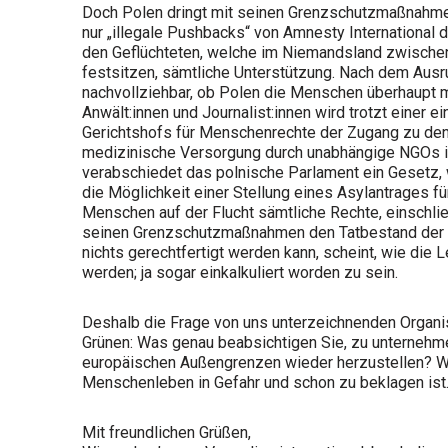
Doch Polen dringt mit seinen Grenzschutzmaßnahmen
nur „illegale Pushbacks“ von Amnesty International 
den Geflüchteten, welche im Niemandsland zwische
festsitzen, sämtliche Unterstützung. Nach dem Ausr
nachvollziehbar, ob Polen die Menschen überhaupt 
Anwält:innen und Journalist:innen wird trotzt einer
Gerichtshofs für Menschenrechte der Zugang zu den 
medizinische Versorgung durch unabhängige NGOs ist
verabschiedet das polnische Parlament ein Gesetz,
die Möglichkeit einer Stellung eines Asylantrages fü
Menschen auf der Flucht sämtliche Rechte, einschließ
seinen Grenzschutzmaßnahmen den Tatbestand der Fo
nichts gerechtfertigt werden kann, scheint, wie die
werden; ja sogar einkalkuliert worden zu sein.
Deshalb die Frage von uns unterzeichnenden Organi
Grünen: Was genau beabsichtigen Sie, zu unternehme
europäischen Außengrenzen wieder herzustellen? Wir
Menschenleben in Gefahr und schon zu beklagen ist
Mit freundlichen Grüßen,