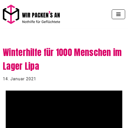
Zum
Inhalt
springen
Winterhilfe für 1000 Menschen im
Lager Lipa
14. Januar 2021