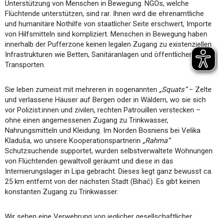
Unterstützung von Menschen in Bewegung. NGOs, welche
Flüchtende unterstützen, sind rar. Ihnen wird die ehrenamtliche
und humanitäre Nothilfe von staatlicher Seite erschwert, Importe
von Hilfsmitteln sind kompliziert. Menschen in Bewegung haben
innerhalb der Pufferzone keinen legalen Zugang zu existenziellen
Infrastrukturen wie Betten, Sanitäranlagen und öffentlichen
Transporten.
Sie leben zumeist mit mehreren in sogenannten
„Squats“
– Zelte
und verlassene Häuser auf Bergen oder in Wäldern, wo sie sich
vor Polizist:innen und zivilen, rechten Patrouillen verstecken –
ohne einen angemessenen Zugang zu Trinkwasser,
Nahrungsmitteln und Kleidung. Im Norden Bosniens bei Velika
Kladuša, wo unsere Kooperationspartnerin
„Rahma“
Schutzsuchende supportet, wurden selbstverwaltete Wohnungen
von Flüchtenden gewaltvoll geräumt und diese in das
Internierungslager in Lipa gebracht. Dieses liegt ganz bewusst ca.
25 km entfernt von der nächsten Stadt (Bihać). Es gibt keinen
konstanten Zugang zu Trinkwasser.
Wir sehen eine Verwehrung von jeglicher gesellschaftlicher