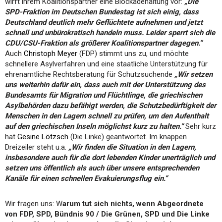
wirft ihrem Koalitionspartner eine Blockadehaltung vor:
„Die
SPD-Fraktion im Deutschen Bundestag ist sich einig, dass
Deutschland deutlich mehr Geflüchtete aufnehmen und jetzt
schnell und unbürokratisch handeln muss. Leider sperrt sich die
CDU/CSU-Fraktion als größerer Koalitionspartner dagegen.“
Auch
Christoph Meyer
(FDP) stimmt uns zu, und möchte
schnellere Asylverfahren und eine staatliche Unterstützung für
ehrenamtliche Rechtsberatung für Schutzsuchende
„Wir setzen
uns weiterhin dafür ein, dass auch mit der Unterstützung des
Bundesamts für Migration und Flüchtlinge, die griechischen
Asylbehörden dazu befähigt werden, die Schutzbedürftigkeit der
Menschen in den Lagern schnell zu prüfen, um den Aufenthalt
auf den griechischen Inseln möglichst kurz zu halten.“
Sehr kurz
hat
Gesine Lötzsch
(Die Linke) geantwortet. Im knappen
Dreizeiler steht u.a.
„Wir finden die Situation in den Lagern,
insbesondere auch für die dort lebenden Kinder unerträglich und
setzen uns öffentlich als auch über unsere entsprechenden
Kanäle für einen schnellen Evakuierungsflug ein.“
Wir fragen uns: W
arum tut sich nichts, wenn Abgeordnete
von FDP, SPD, Bündnis 90 / Die Grünen, SPD und Die Linke