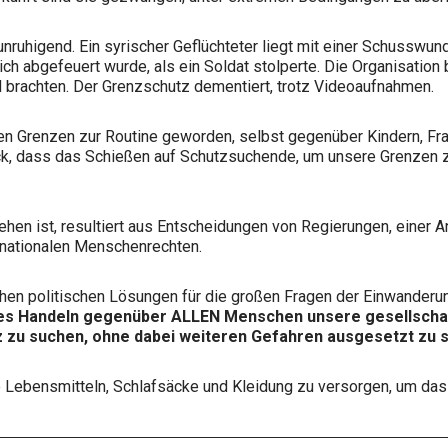
ruhigend. Ein syrischer Geflüchteter liegt mit einer Schusswun
h abgefeuert wurde, als ein Soldat stolperte. Die Organisation 
ld brachten. Der Grenzschutz dementiert, trotz Videoaufnahmen.
n Grenzen zur Routine geworden, selbst gegenüber Kindern, Fra
k, dass das Schießen auf Schutzsuchende, um unsere Grenzen zu
chehen ist, resultiert aus Entscheidungen von Regierungen, eine
rnationalen Menschenrechten.
chen politischen Lösungen für die großen Fragen der Einwanderun
es Handeln gegenüber ALLEN Menschen unsere gesellschaftl
z zu suchen, ohne dabei weiteren Gefahren ausgesetzt zu s
e Lebensmitteln, Schlafsäcke und Kleidung zu versorgen, um das 