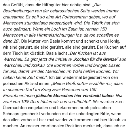
das Gefühl, dass die Hilfsgüter hier richtig sind. „
Die
Beschreibungen von der belarussischen Seite werden immer
grausamer. Es soll so eine Art Folterzentren geben, wo auf
Menschen stundenlang eingeprügelt wird. Die Taktik hat sich
auch geändert: Wenn ein Loch im Zaun ist, rennen 150
Menschen in alle Himmelsrichtungen los, davon schaffen es
dann 20
“. Die Mutter von Basia kommt und schenkt uns Honig,
wir sind gerührt, sie sind gerührt, alle sind gerührt. Der Kuchen auf
dem Tisch ist köstlich. Basia lacht „
Der Kuchen ist aus
Warschau. Es gibt jetzt die Initiative „
Kochen für die Grenze
“ aus
Warschau und Krakau. Sie kommen vorbei und bringen Essen
für uns, damit wir den Menschen im Wald helfen können. Wir
haben keine Zeit mehr
“. Ich bin wiedermal begeistert von den
polnischen Aktivist:innen. „
Meine Großmutter erzählte mir, dass
in unserem Dorf im Krieg zwei Personen von 100
Einwohner:innen
jüdische Menschen hier versteckt haben
. Nur
zwei von 100! Dem fühlen wir uns verpflichtet
“. Wir werden zum
Übernachten eingeladen und bekommen noch polnischen
Schnaps geschenkt verbunden mit der unbedingten Bitte, wenn
das alles vorbei ist hier mal wieder zu kommen und hier Urlaub zu
machen. An meiner emotionalen Reaktion merke ich, dass ich ne