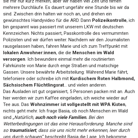
sie mir nur kurz merken, aber wir haben viel Zeit und filmen
mehrere Durchläufe. Es dauert ungefähr eine Stunde bis wir da
sind. Zwischen drin halten wir noch an, und drehen ein
gewünschtes Handyvideo für die ARD. Dann
Polizeikontrolle
, ich
bin gespannt was passiert mit unserem LKW mit deutschen
Kennzeichen. Nichts passiert, Passkontrolle des vermummten
Polizisten und wir dürfen weiter. Nachdem wir den Journalisten
rausgelassen haben, fahren Marie und ich zum Treffpunkt mit
lokalen Anwohner:innen
, die die
Menschen im Wald
versorgen
. Ich bewundere einmal mehr die routinierten
Fahrkünste von Marie durch enge Straßen und matschige
Gassen. Unsere bewährte Arbeitsteilung: Während Marie fährt,
telefoniere oder schreibe ich mit
Kurdischem Roten Halbmond,
Sächsischem Flüchtlingsrat
… und vielen anderen.
Das Ausladen ist gut organisiert, 5 Personen packen mit an. Auch
hier werden wir zum Kaffee eingeladen, ich weiche wieder auf
Tee aus. Das
Wohnzimmer ist vollgestellt mit WPA Kisten
,
nichts geht mehr. Ich frage Basia, ob noch Menschen im Wald
sind „
Natürlich,
auch noch viele Familien.
Bei den
Wetterbedingungen ist das eine Herausforderung. Manche sind
so
traumatisiert
, dass sie uns nicht mehr erkennen, leer durch
uns durch schauen
,“ beschreibt Basia die Lage. Ich bekomme