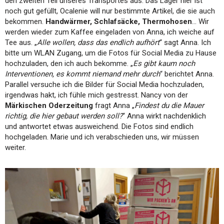
den zweiten Teil unseres Transportes aus. Das Lager hier ist
noch gut gefüllt, Ocalenie will nur bestimmte Artikel, die sie auch
bekommen.
Handwärmer, Schlafsäcke, Thermohosen
… Wir
werden wieder zum Kaffee eingeladen von Anna, ich weiche auf
Tee aus. „
Alle wollen, dass das endlich aufhört
“ sagt Anna. Ich
bitte um WLAN Zugang, um die Fotos für Social Media zu Hause
hochzuladen, den ich auch bekomme. „
Es gibt kaum noch
Interventionen, es kommt niemand mehr durch
“ berichtet Anna.
Parallel versuche ich die Bilder für Social Media hochzuladen,
irgendwas hakt, ich fühle mich gestresst. Nancy von der
Märkischen Oderzeitung
fragt Anna „
Findest du die Mauer
richtig, die hier gebaut werden soll?
“ Anna wirkt nachdenklich
und antwortet etwas ausweichend. Die Fotos sind endlich
hochgeladen. Marie und ich verabschieden uns, wir müssen
weiter.