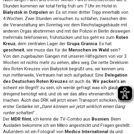
Stunden kommen wir total fertig früh um 7 Uhr im Hotel in
Białystok in Ostpolen
an. Es ist mein dritter Tripp innerhalb von
4 Wochen. Zwei Stunden versuchen zu schlafen, zwischen drin
die Veranstaltung am Sonntag vor dem Reichstagsgebäude mit
anderen Orgas abstimmen und mit der Polizei in Berlin deswegen
mehrmals telefonieren, frühstücken und los geht es zum
Roten
Kreuz
, dem zentralen Lager der
Grupa Granica
. Es hat
geschneit
, wie muss das für die
Menschen im Wald
sein?
Von den zugebauten Gängen mit unseren Hilfsgütern von vor 3
Wochen ist nichts mehr zu sehen, alles weg. Die nette Direktorin
des Roten Kreuzes von Białystok begrüßt uns, wir kennen uns
nun mittlerweile, Vertrauen hat sich aufgebaut. Eine
Delegation
des Deutschen Roten Kreuzes
ist auch da.
Wir packen’s an
scheint ein Begriff zu sein, ich werde gefragt was ich glaube was
dringend benötigt wird, und ob wir das alles ehrenamtlich
machen. Auch das DRK will jetzt einen Transport schicken, mein
erster Gedanke ist „
Dann können wir jetzt wirklich einen Gang
runter schalten
“…
Der
MDR filmt
, ich kenne die TV-Combo aus
Bosnien
. Beim
Ausladen bekomme ich ein Mikro angesteckt und Fragen gestellt.
Außerdem ist ein Fotograf von
Medico International
da und