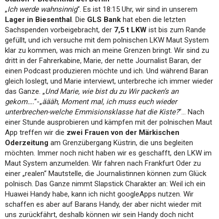
„
Ich werde wahnsinnig
“. Es ist 18:15 Uhr, wir sind in unserem
Lager in Biesenthal
. Die
GLS Bank
hat eben die letzten
Sachspenden vorbeigebracht, der
7,5 t LKW
ist bis zum Rande
gefüllt, und ich versuche mit dem polnischen LKW Maut System
klar zu kommen, was mich an meine Grenzen bringt. Wir sind zu
dritt in der Fahrerkabine, Marie, der nette Journalist Baran, der
einen Podcast produzieren möchte und ich. Und während Baran
gleich loslegt, und Marie interviewt, unterbreche ich immer wieder
das Ganze. „
Und Marie, wie bist du zu Wir packen’s an
gekom….
“-„
äääh, Moment mal, ich muss euch wieder
unterbrechen-welche Emmisionsklasse hat die Kiste?
“… Nach
einer Stunde ausprobieren und kämpfen mit der polnischen Maut
App treffen wir die
zwei Frauen von der Märkischen
Oderzeitung
am Grenzübergang Küstrin, die uns begleiten
möchten. Immer noch nicht haben wir es geschafft, den LKW im
Maut System anzumelden. Wir fahren nach Frankfurt Oder zu
einer „realen“ Mautstelle, die Journalistinnen können zum Glück
polnisch. Das Ganze nimmt Slapstick Charakter an: Weil ich ein
Huawei Handy habe, kann ich nicht googleApps nutzen. Wir
schaffen es aber auf Barans Handy, der aber nicht wieder mit
uns zurückfährt, deshalb können wir sein Handy doch nicht