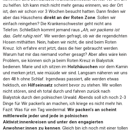
zu helfen. Ich kann mich nicht mehr genau erinnern, wo der Ort
ist, den wir schon vor 3 Wochen besucht hatten. Dann finden wir
aber das Häuschens
direkt an der Roten Zone
. Sollen wir
einfach reingehen? Die Krankenschwester geht nicht ans
Telefon. Schließlich kommt jemand raus „
Ah, wir packens ist
das. Geht ruhig rein
“. Wir werden gefragt, ob wir die regendichten
Hosen mithätten. Nein, haben wir nicht, die sind beim Roten
Kreuz. Ich erfahre erst jetzt, dass die hier gebraucht werden.
Warum hat mir das niemand vorher gesagt? Aber alles wäre kein
Problem, sie können sich ja beim Roten Kreuz in Bialystok
bedienen. Marie und ich sitzen im
Holzhäuschen
vor dem Kamin
und merken jetzt, wie müüüde wir sind. Langsam näheren wir uns
den 48 h ohne Schlaf. Irgendwas passiert, alle werden etwas
hektisch, ein
Hilfseinsatz
scheint bevor zu stehen. Wir wollen
nicht stören, sind eh total durch und fahren zurück nach
Bialystok durch den polnischen Urwald. Abends soll ich noch 2-3
Dinge für Wir packen’s an machen, ich kriege es nicht mehr hin.
Fazit: Was für ein Tag wiedermal.
Wir packen’s an scheint
mittlerweile jeder und jede in polnischen
Aktivist:innenkreisen und unter den engagierten
Anwohner:innen zu kennen
. Gleich bin ich noch mit einer tollen