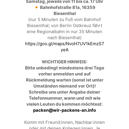
Samstag, jeweils von 11 bis ca. 17 Uhr
Bahnhofstraße 81a, 16359
Biesenthal
(nur 5 Minuten zu Fuß vom Bahnhof
Biesenthal; von Berlin Ostkreuz fährt
eine Regionalbahn in nur 35 Minuten
nach Biesenthal)
https://goo.gl/maps/NvoH7UV1kEmzS7
yeA
WICHTIGER HINWEIS:
Bitte unbedingt mindestens drei Tage
vorher anmelden und auf
Rückmeldung warten (sonst ist unter
Umständen niemand vor Ort)!
Schreibe uns unter Angabe deiner
Telefonnummer, wann und mit wie
vielen Leuten du kommen möchtest:
packen@wir-packens-an.info
Komm mit Freund:innen, Nachbar:innen
oder mit deinen Kollegen:innen. Je