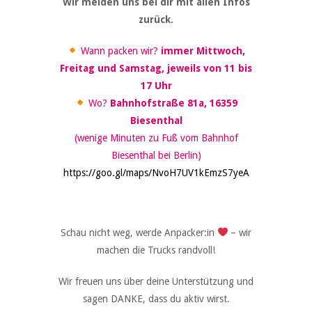
Wir melden uns bei dir mit allen Infos
zurück.
Wann packen wir?
immer Mittwoch,
Freitag und Samstag, jeweils von 11 bis
17 Uhr
Wo?
Bahnhofstraße 81a, 16359
Biesenthal
(wenige Minuten zu Fuß vom Bahnhof
Biesenthal bei Berlin)
https://goo.gl/maps/NvoH7UV1kEmzS7yeA
Schau nicht weg, werde Anpacker:in
– wir
machen die Trucks randvoll!
Wir freuen uns über deine Unterstützung und
sagen DANKE, dass du aktiv wirst.