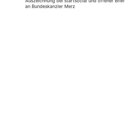
Auszeichnung bei startsocial und offener Brief
an Bundeskanzler Merz