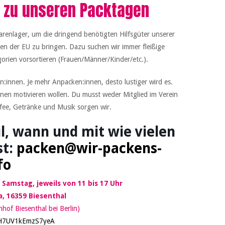
 zu unseren Packtagen
renlager, um die dringend benötigten Hilfsgüter unserer
n der EU zu bringen. Dazu suchen wir immer fleißige
orien vorsortieren (Frauen/Männer/Kinder/etc.).
:innen. Je mehr Anpacken:innen, desto lustiger wird es.
nnen motivieren wollen. Du musst weder Mitglied im Verein
ffee, Getränke und Musik sorgen wir.
l, wann und mit wie vielen
st:
packen@wir-packens-
fo
Samstag, jeweils von 11 bis 17 Uhr
, 16359 Biesenthal
of Biesenthal bei Berlin)
voH7UV1kEmzS7yeA