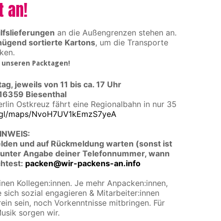
t an!
lfslieferungen
an die Außengrenzen stehen an.
nügend sortierte Kartons
, um die Transporte
ken.
 unseren Packtagen!
g, jeweils von 11 bis ca. 17 Uhr
16359 Biesenthal
rlin Ostkreuz fährt eine Regionalbahn in nur 35
o.gl/maps/NvoH7UV1kEmzS7yeA
INWEIS:
elden und auf Rückmeldung warten (sonst ist
s unter Angabe deiner Telefonnummer, wann
htest:
packen@wir-packens-an.info
nen Kollegen:innen. Je mehr Anpacken:innen,
 sich sozial engagieren & Mitarbeiter:innen
ein sein, noch Vorkenntnisse mitbringen. Für
usik sorgen wir.