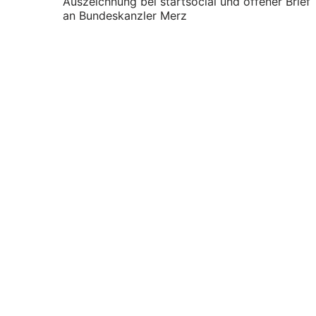
Auszeichnung bei startsocial und offener Brief
an Bundeskanzler Merz