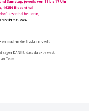
nd Samstag, jeweils von 11 bis 17 Uhr
, 16359 Biesenthal
of Biesenthal bei Berlin)
voH7UV1kEmzS7yeA
 wir machen die Trucks randvoll!
d sagen DANKE, dass du aktiv wirst.
s an-Team