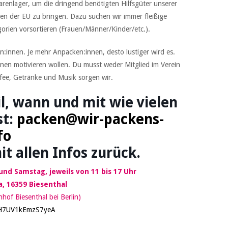
renlager, um die dringend benötigten Hilfsgüter unserer
n der EU zu bringen. Dazu suchen wir immer fleißige
orien vorsortieren (Frauen/Männer/Kinder/etc.).
:innen. Je mehr Anpacken:innen, desto lustiger wird es.
nnen motivieren wollen. Du musst weder Mitglied im Verein
ffee, Getränke und Musik sorgen wir.
l, wann und mit wie vielen
st:
packen@wir-packens-
fo
it allen Infos zurück.
nd Samstag, jeweils von 11 bis 17 Uhr
, 16359 Biesenthal
of Biesenthal bei Berlin)
voH7UV1kEmzS7yeA