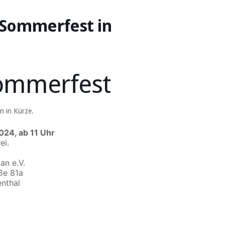
 Sommerfest in
ommerfest
n in Kürze.
024, ab 11 Uhr
ei.
an e.V.
ße 81a
nthal