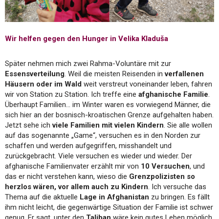
Wir helfen gegen den Hunger in Velika Kladuša
Später nehmen mich zwei Rahma-Voluntäre mit zur
Essensverteilung
. Weil die meisten Reisenden in
verfallenen
Häusern oder im Wald
weit verstreut voneinander leben, fahren
wir von Station zu Station. Ich treffe eine
afghanische Familie
.
Überhaupt Familien… im Winter waren es vorwiegend Männer, die
sich hier an der bosnisch-kroatischen Grenze aufgehalten haben.
Jetzt sehe ich
viele Familien mit vielen Kindern
. Sie alle wollen
auf das sogenannte „Game“, versuchen es in den Norden zur
schaffen und werden aufgegriffen, misshandelt und
zurückgebracht. Viele versuchen es wieder und wieder. Der
afghanische Familienvater erzählt mir von
10 Versuchen
, und
das er nicht verstehen kann, wieso die
Grenzpolizisten so
herzlos wären, vor allem auch zu Kindern
. Ich versuche das
Thema auf die aktuelle
Lage in Afghanistan
zu bringen. Es fällt
ihm nicht leicht, die gegenwärtige Situation der Familie ist schwer
genug. Er sagt, unter den
Taliban
wäre kein gutes Leben möglich,