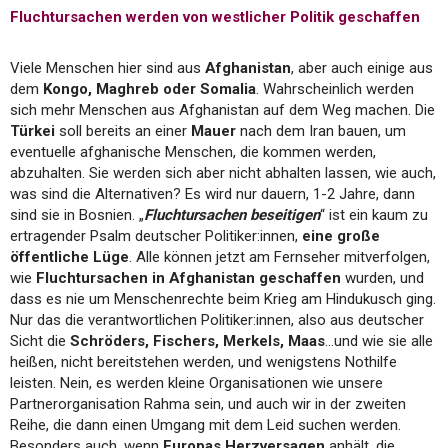
Fluchtursachen werden von westlicher Politik geschaffen
Viele Menschen hier sind aus
Afghanistan
, aber auch einige aus
dem
Kongo, Maghreb oder Somalia
. Wahrscheinlich werden
sich mehr Menschen aus Afghanistan auf dem Weg machen. Die
Türkei
soll bereits an einer
Mauer
nach dem Iran bauen, um
eventuelle afghanische Menschen, die kommen werden,
abzuhalten. Sie werden sich aber nicht abhalten lassen, wie auch,
was sind die Alternativen? Es wird nur dauern, 1-2 Jahre, dann
sind sie in Bosnien. „
Fluchtursachen beseitigen
“ ist ein kaum zu
ertragender Psalm deutscher Politiker:innen,
eine große
öffentliche Lüge
. Alle können jetzt am Fernseher mitverfolgen,
wie
Fluchtursachen in Afghanistan geschaffen
wurden, und
dass es nie um Menschenrechte beim Krieg am Hindukusch ging.
Nur das die verantwortlichen Politiker:innen, also aus deutscher
Sicht die
Schröders, Fischers, Merkels, Maas
…und wie sie alle
heißen, nicht bereitstehen werden, und wenigstens Nothilfe
leisten. Nein, es werden kleine Organisationen wie unsere
Partnerorganisation Rahma sein, und auch wir in der zweiten
Reihe, die dann einen Umgang mit dem Leid suchen werden.
Besonders auch, wenn
Europas Herzversagen
anhält, die