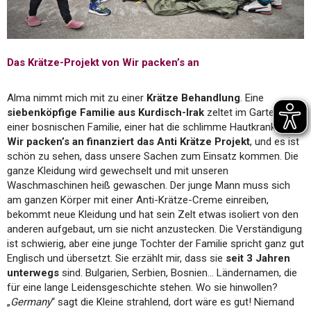
Das Krätze-Projekt von Wir packen’s an
Alma nimmt mich mit zu einer
Krätze Behandlung
. Eine
siebenköpfige Familie aus Kurdisch-Irak
zeltet im Garten
einer bosnischen Familie, einer hat die schlimme Hautkrankheit.
Wir packen’s an finanziert das Anti Krätze Projekt
, und es ist
schön zu sehen, dass unsere Sachen zum Einsatz kommen. Die
ganze Kleidung wird gewechselt und mit unseren
Waschmaschinen heiß gewaschen. Der junge Mann muss sich
am ganzen Körper mit einer Anti-Krätze-Creme einreiben,
bekommt neue Kleidung und hat sein Zelt etwas isoliert von den
anderen aufgebaut, um sie nicht anzustecken. Die Verständigung
ist schwierig, aber eine junge Tochter der Familie spricht ganz gut
Englisch und übersetzt. Sie erzählt mir, dass sie
seit 3 Jahren
unterwegs
sind. Bulgarien, Serbien, Bosnien… Ländernamen, die
für eine lange Leidensgeschichte stehen. Wo sie hinwollen?
„
Germany
“ sagt die Kleine strahlend, dort wäre es gut! Niemand