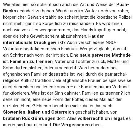
Wie alles hier, so scheint sich auch die Art und Weise der
Push-
Backs
geändert zu haben. Wurde uns im Winter noch von roher,
körperlicher Gewalt erzählt, so scheint jetzt die kroatische Polizei
nicht mehr ganz so körperlich zu misshandeln. Es wird ihnen
nach wie vor alles weggenommen, das Handy kaputt gemacht,
aber die rohe Gewalt scheint abzunehmen.
Hat der
internationale Druck gewirkt?
Auch verschiedene NGO-
Voluntäre bestätigen meinen Eindruck. Wer jetzt glaubt, das ist
ein Schritt nach vorn, der irrt sich. Eine
neue perverse Methode
ist,
Familien zu trennen
. Vater und Tochter zurück, Mutter und
Sohn dürfen bleiben, oder umgedreht. Was besonders bei
afghanischen Familien desaströs ist, weil durch die patriarchal-
religiöse Kultur/Tradition viele afghanische Frauen beispielsweise
nicht schreiben und lesen können – die Familien nur im Verbund
funktionieren. Was ist der Sinn dahinter, Familien zu trennen? Ich
sehe ihn nicht, eine neue Form der Folter, dieses Mal auf der
sozialen Ebene? Ebenso berichten viele, die es bis nach
Slowenien, Italien und Österreich
geschafft haben, von
brutalen Rückführungen
dort. Alles
völkerrechtlich illegal
, es
interessiert nur niemand.
Die Vergessenen
eben…