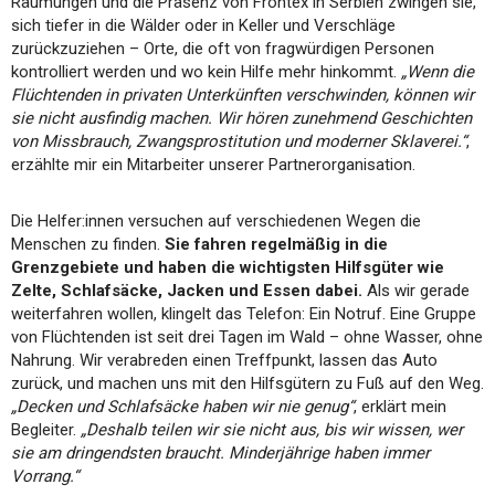
Räumungen und die Präsenz von Frontex in Serbien zwingen sie,
sich tiefer in die Wälder oder in Keller und Verschläge
zurückzuziehen – Orte, die oft von fragwürdigen Personen
kontrolliert werden und wo kein Hilfe mehr hinkommt.
„Wenn die
Flüchtenden in privaten Unterkünften verschwinden, können wir
sie nicht ausfindig machen. Wir hören zunehmend Geschichten
von Missbrauch, Zwangsprostitution und moderner Sklaverei.“
,
erzählte mir ein Mitarbeiter unserer Partnerorganisation.
Die Helfer:innen versuchen auf verschiedenen Wegen die
Menschen zu finden.
Sie fahren regelmäßig in die
Grenzgebiete und haben die wichtigsten Hilfsgüter wie
Zelte, Schlafsäcke, Jacken und Essen dabei.
Als wir gerade
weiterfahren wollen, klingelt das Telefon: Ein Notruf. Eine Gruppe
von Flüchtenden ist seit drei Tagen im Wald – ohne Wasser, ohne
Nahrung. Wir verabreden einen Treffpunkt, lassen das Auto
zurück, und machen uns mit den Hilfsgütern zu Fuß auf den Weg.
„Decken und Schlafsäcke haben wir nie genug“
, erklärt mein
Begleiter.
„Deshalb teilen wir sie nicht aus, bis wir wissen, wer
sie am dringendsten braucht. Minderjährige haben immer
Vorrang.“