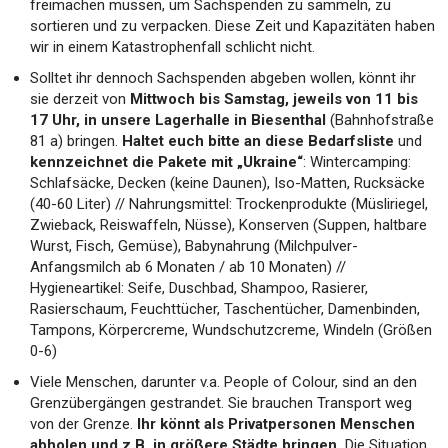
freimachen müssen, um Sachspenden zu sammeln, zu
sortieren und zu verpacken. Diese Zeit und Kapazitäten haben
wir in einem Katastrophenfall schlicht nicht.
Solltet ihr dennoch Sachspenden abgeben wollen, könnt ihr
sie derzeit von
Mittwoch bis Samstag, jeweils von 11 bis
17 Uhr, in unsere Lagerhalle in Biesenthal
(Bahnhofstraße
81 a) bringen.
Haltet euch bitte an diese Bedarfsliste
und
kennzeichnet die Pakete mit „Ukraine“
: Wintercamping:
Schlafsäcke, Decken (keine Daunen), Iso-Matten, Rucksäcke
(40-60 Liter) // Nahrungsmittel: Trockenprodukte (Müsliriegel,
Zwieback, Reiswaffeln, Nüsse), Konserven (Suppen, haltbare
Wurst, Fisch, Gemüse), Babynahrung (Milchpulver-
Anfangsmilch ab 6 Monaten / ab 10 Monaten) //
Hygieneartikel: Seife, Duschbad, Shampoo, Rasierer,
Rasierschaum, Feuchttücher, Taschentücher, Damenbinden,
Tampons, Körpercreme, Wundschutzcreme, Windeln (Größen
0-6)
Viele Menschen, darunter v.a. People of Colour, sind an den
Grenzübergängen gestrandet. Sie brauchen Transport weg
von der Grenze.
Ihr könnt als Privatpersonen Menschen
abholen und z.B. in größere Städte bringen.
Die Situation