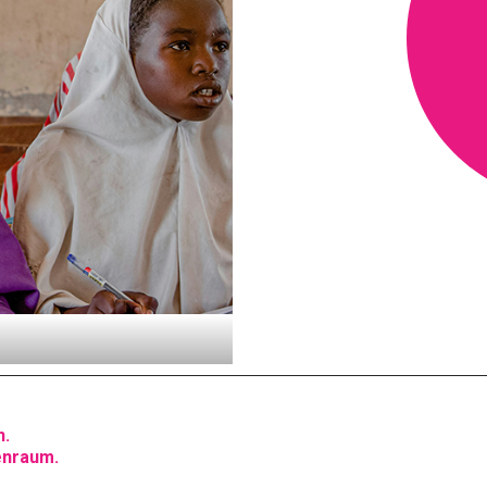
n.
senraum.