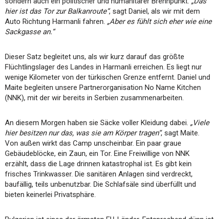
sondern auch ein politischer und humanitärer Brennpunkt.
„Das
hier ist das Tor zur Balkanroute“
, sagt Daniel, als wir mit dem
Auto Richtung Harmanli fahren.
„Aber es fühlt sich eher wie eine
Sackgasse an.“
Dieser Satz begleitet uns, als wir kurz darauf das größte
Flüchtlingslager des Landes in Harmanli erreichen. Es liegt nur
wenige Kilometer von der türkischen Grenze entfernt. Daniel und
Maite begleiten unsere Partnerorganisation No Name Kitchen
(NNK), mit der wir bereits in Serbien zusammenarbeiten.
An diesem Morgen haben sie Säcke voller Kleidung dabei.
„Viele
hier besitzen nur das, was sie am Körper tragen“
, sagt Maite.
Von außen wirkt das Camp unscheinbar. Ein paar graue
Gebäudeblöcke, ein Zaun, ein Tor. Eine Freiwillige von NNK
erzählt, dass die Lage drinnen katastrophal ist. Es gibt kein
frisches Trinkwasser. Die sanitären Anlagen sind verdreckt,
baufällig, teils unbenutzbar. Die Schlafsäle sind überfüllt und
bieten keinerlei Privatsphäre.