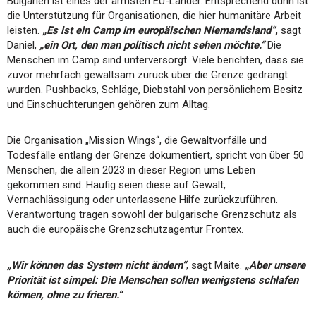
Bulgarien ist eines der ärmsten EU-Länder. Entsprechend dünn ist
die Unterstützung für Organisationen, die hier humanitäre Arbeit
leisten.
„Es ist ein Camp im europäischen Niemandsland“
,
sagt
Daniel,
„ein Ort, den man politisch nicht sehen möchte.“
Die
Menschen im Camp sind unterversorgt. Viele berichten, dass sie
zuvor mehrfach gewaltsam zurück über die Grenze gedrängt
wurden. Pushbacks, Schläge, Diebstahl von persönlichem Besitz
und Einschüchterungen gehören zum Alltag.
Die Organisation „Mission Wings“, die Gewaltvorfälle und
Todesfälle entlang der Grenze dokumentiert, spricht von über 50
Menschen, die allein 2023 in dieser Region ums Leben
gekommen sind. Häufig seien diese auf Gewalt,
Vernachlässigung oder unterlassene Hilfe zurückzuführen.
Verantwortung tragen sowohl der bulgarische Grenzschutz als
auch die europäische Grenzschutzagentur Frontex.
„Wir können das System nicht ändern“
, sagt Maite.
„Aber unsere
Priorität ist simpel: Die Menschen sollen wenigstens schlafen
können, ohne zu frieren.“