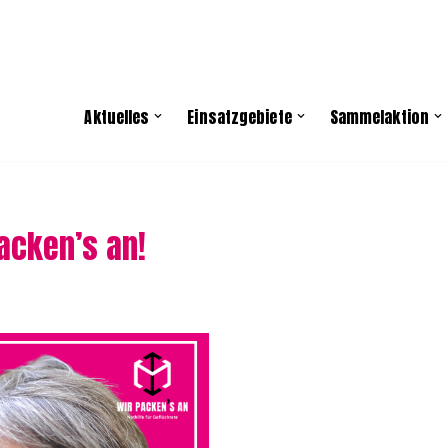
Aktuelles
Einsatzgebiete
Sammelaktion
packen’s an!