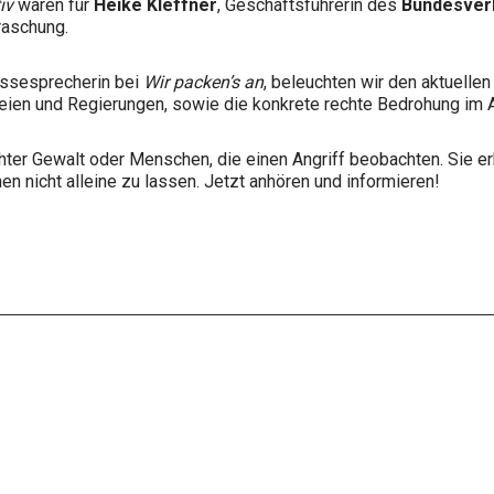
iv
waren für
Heike Kleffner
, Geschäftsführerin des
Bundesver
raschung.
essesprecherin bei
Wir packen’s an
, beleuchten wir den aktuelle
eien und Regierungen, sowie die konkrete rechte Bedrohung im A
chter Gewalt oder Menschen, die einen Angriff beobachten. Sie erk
n nicht alleine zu lassen. Jetzt anhören und informieren!