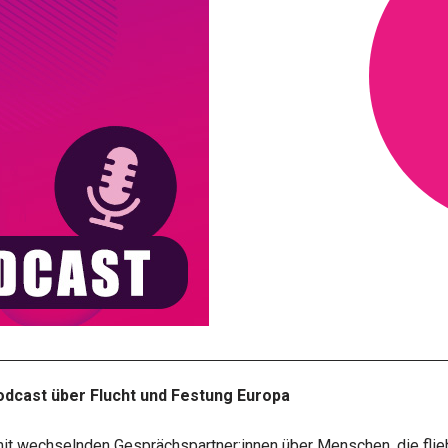
Podcast über Flucht und Festung Europa
t wechselnden Gesprächspartner:innen über Menschen, die flieh