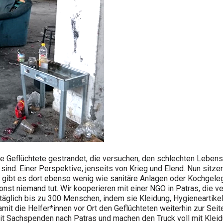
che Geflüchtete gestrandet, die versuchen, den schlechten Lebe
ind. Einer Perspektive, jenseits von Krieg und Elend. Nun sitzen
 gibt es dort ebenso wenig wie sanitäre Anlagen oder Kochgelege
onst niemand tut. Wir kooperieren mit einer NGO in Patras, die v
en täglich bis zu 300 Menschen, indem sie Kleidung, Hygieneartik
t die Helfer*innen vor Ort den Geflüchteten weiterhin zur Seit
t Sachspenden nach Patras und machen den Truck voll mit Kleid