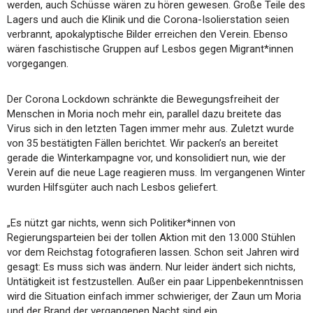
werden, auch Schüsse wären zu hören gewesen. Große Teile des
Lagers und auch die Klinik und die Corona-Isolierstation seien
verbrannt, apokalyptische Bilder erreichen den Verein. Ebenso
wären faschistische Gruppen auf Lesbos gegen Migrant*innen
vorgegangen.
Der Corona Lockdown schränkte die Bewegungsfreiheit der
Menschen in Moria noch mehr ein, parallel dazu breitete das
Virus sich in den letzten Tagen immer mehr aus. Zuletzt wurde
von 35 bestätigten Fällen berichtet. Wir packen’s an bereitet
gerade die Winterkampagne vor, und konsolidiert nun, wie der
Verein auf die neue Lage reagieren muss. Im vergangenen Winter
wurden Hilfsgüter auch nach Lesbos geliefert.
„Es nützt gar nichts, wenn sich Politiker*innen von
Regierungsparteien bei der tollen Aktion mit den 13.000 Stühlen
vor dem Reichstag fotografieren lassen. Schon seit Jahren wird
gesagt: Es muss sich was ändern. Nur leider ändert sich nichts,
Untätigkeit ist festzustellen. Außer ein paar Lippenbekenntnissen
wird die Situation einfach immer schwieriger, der Zaun um Moria
und der Brand der vergangenen Nacht sind ein