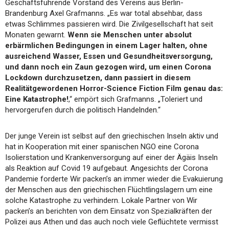
Geschäftsführende Vorstand des Vereins aus Berlin-
Brandenburg Axel Grafmanns. „Es war total absehbar, dass
etwas Schlimmes passieren wird. Die Zivilgesellschaft hat seit
Monaten gewarnt.
Wenn sie Menschen unter absolut
erbärmlichen Bedingungen in einem Lager halten, ohne
ausreichend Wasser, Essen und Gesundheitsversorgung,
und dann noch ein Zaun gezogen wird, um einen Corona
Lockdown durchzusetzen, dann passiert in diesem
Realitätgewordenen Horror-Science Fiction Film genau das:
Eine Katastrophe!
,“ empört sich Grafmanns. „Toleriert und
hervorgerufen durch die politisch Handelnden.“
Der junge Verein ist selbst auf den griechischen Inseln aktiv und
hat in Kooperation mit einer spanischen NGO eine Corona
Isolierstation und Krankenversorgung auf einer der Ägäis Inseln
als Reaktion auf Covid 19 aufgebaut. Angesichts der Corona
Pandemie forderte Wir packen’s an immer wieder die Evakuierung
der Menschen aus den griechischen Flüchtlingslagern um eine
solche Katastrophe zu verhindern. Lokale Partner von Wir
packen’s an berichten von dem Einsatz von Spezialkräften der
Polizei aus Athen und das auch noch viele Geflüchtete vermisst