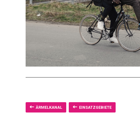
ÄRMELKANAL
EINSATZGEBIETE