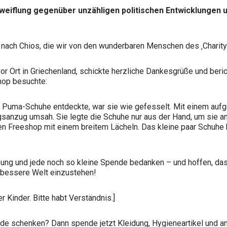
weiflung gegenüber unzähligen politischen Entwicklungen 
 nach Chios, die wir von den wunderbaren Menschen des ‚Chari
vor Ort in Griechenland, schickte herzliche Dankesgrüße und ber
hop besuchte:
Puma-Schuhe entdeckte, war sie wie gefesselt. Mit einem aufge
gsanzug umsah. Sie legte die Schuhe nur aus der Hand, um sie anz
 den Freeshop mit einem breitem Lächeln. Das kleine paar Schu
zung und jede noch so kleine Spende bedanken – und hoffen, da
e bessere Welt einzustehen!
r Kinder. Bitte habt Verständnis.]
de schenken? Dann spende jetzt Kleidung, Hygieneartikel und a