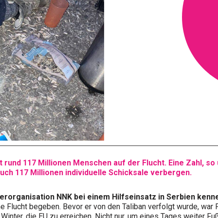
 rund 117 Millionen Menschen auf der Flucht. Eine Zahl, so
uch 117 Millionen individuelle Schicksale verbergen.
nerorganisation NNK bei einem Hilfseinsatz in Serbien kenn
e Flucht begeben. Bevor er von den Taliban verfolgt wurde, war Fa
 Winter, die EU zu erreichen. Nicht nur, um eines Tages weiter F