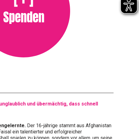
Spenden
 unglaublich und übermächtig, dass schnell
engelernte.
Der 16-jährige stammt aus Afghanistan
isal ein talentierter und erfolgreicher
ußball spielen zu können, sondern vor allem, um seine