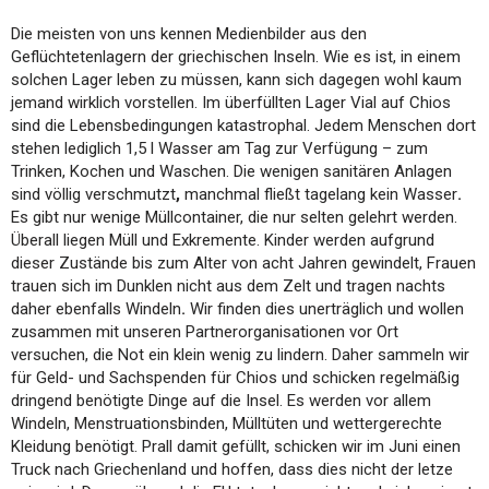
Die meisten von uns kennen Medienbilder aus den
Geflüchtetenlagern der griechischen Inseln. Wie es ist, in einem
solchen Lager leben zu müssen, kann sich dagegen wohl kaum
jemand wirklich vorstellen. Im überfüllten Lager Vial auf Chios
sind die Lebensbedingungen katastrophal. Jedem Menschen dort
stehen lediglich 1,5 l Wasser am Tag zur Verfügung – zum
Trinken, Kochen und Waschen. Die wenigen sanitären Anlagen
sind völlig verschmutzt
,
manchmal fließt tagelang kein Wasser
.
Es gibt nur wenige Müllcontainer, die nur selten gelehrt werden.
Überall liegen Müll und Exkremente. Kinder werden aufgrund
dieser Zustände bis zum Alter von acht Jahren gewindelt, Frauen
trauen sich im Dunklen nicht aus dem Zelt und tragen nachts
daher ebenfalls Windeln
.
Wir finden dies unerträglich und wollen
zusammen mit unseren Partnerorganisationen vor Ort
versuchen, die Not ein klein wenig zu lindern. Daher sammeln wir
für Geld- und Sachspenden für Chios und schicken regelmäßig
dringend benötigte Dinge auf die Insel. Es werden vor allem
Windeln, Menstruationsbinden, Mülltüten und wettergerechte
Kleidung benötigt. Prall damit gefüllt, schicken wir im Juni einen
Truck nach Griechenland und hoffen, dass dies nicht der letze