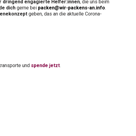
r dringend engagierte Helfer:innen
, die uns beim
de dich
gerne bei
packen@wir-packens-an.info
.
ienekonzept
geben, das an die aktuelle Corona-
stransporte und
spende jetzt
.