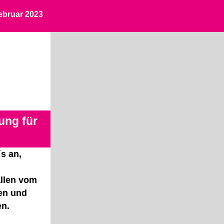
ebruar 2023
ung für
s an,
llen vom
en und
en.