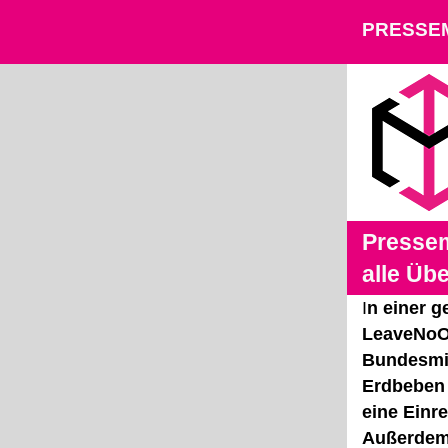
PRESSE
Pressem
alle Üb
I
n einer 
LeaveNoO
Bundesmin
Erdbeben 
eine Einr
Außerdem 