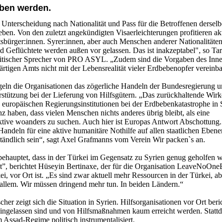
ben werden.
 Unterscheidung nach Nationalität und Pass für die Betroffenen dersel
ben. Von den zuletzt angekündigten Visaerleichterungen profitieren akt
tsbürger:innen. Syrer:innen, aber auch Menschen anderer Nationalitäte
d Geflüchtete werden außen vor gelassen. Das ist inakzeptabel", so Ta
litischer Sprecher von PRO ASYL. „Zudem sind die Vorgaben des Inn
tigen Amts nicht mit der Lebensrealität vieler Erdbebenopfer vereinba
eln die Organisationen das zögerliche Handeln der Bundesregierung u
rstützung bei der Lieferung von Hilfsgütern. „Das zurückhaltende Wirk
 europäischen Regierungsinstitutionen bei der Erdbebenkatastrophe in 
 haben, dass vielen Menschen nichts anderes übrig bleibt, als eine
tive woanders zu suchen. Auch hier ist Europas Antwort Abschottung
 Handeln für eine aktive humanitäre Nothilfe auf allen staatlichen Ebene
rständlich sein“, sagt Axel Grafmanns vom Verein Wir packen`s an.
behauptet, dass in der Türkei im Gegensatz zu Syrien genug geholfen 
ht”, berichtet Hüseyin Bertinaxe, der für die Organisation LeaveNoOne
ei, vor Ort ist. „Es sind zwar aktuell mehr Ressourcen in der Türkei, a
 allem. Wir müssen dringend mehr tun. In beiden Ländern.“
her zeigt sich die Situation in Syrien. Hilfsorganisationen vor Ort beri
ingelassen sind und von Hilfsmaßnahmen kaum erreicht werden. Statt
 Assad-Regime politisch instrumentalisiert.