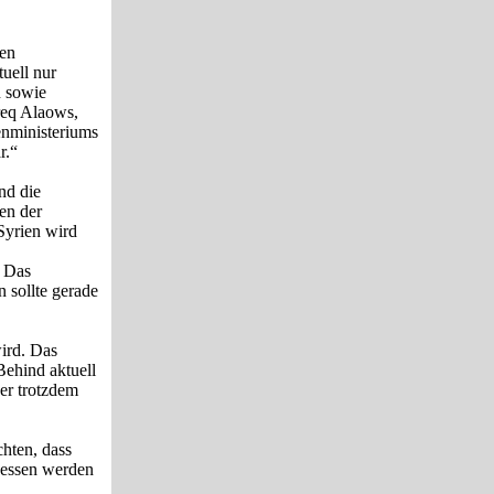
ben
uell nur
n sowie
req Alaows,
enministeriums
r.“
nd die
en der
Syrien wird
. Das
n sollte gerade
wird. Das
Behind aktuell
ber trotzdem
chten, dass
dessen werden