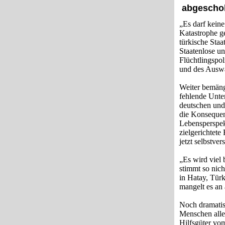
abgescho
„Es darf keine
Katastrophe ge
türkische Staa
Staatenlose un
Flüchtlingspo
und des Auswär
Weiter bemäng
fehlende Unte
deutschen und
die Konsequenz
Lebensperspek
zielgerichtete
jetzt selbstve
„Es wird viel 
stimmt so nic
in Hatay, Türk
mangelt es an
Noch dramatisc
Menschen alle
Hilfsgüter vom