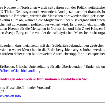
e Notlage in Nordsyrien wurde seit Jahren von der Politik weitestgehe
U-Türkei-Deal sogar noch zementiert. Auch jetzt, nach der dramatisch
durch die Erdbeben, werden die Menschen dort wieder allein gelassen:
 kaum Hilfe an, während die Möglichkeit, über Visavergabe und eine
cherheit zu kommen, politisch verweigert wird. Es braucht jetzt schnelle
allen Ebenen für die Menschen in Nordsyrien und kein Zwei-Klassen-
rdert Svenja Borgschulte von der deutsch-syrischen Menschenrechtsorga
ht zudem, dass gleichzeitig mit den Solidaritätsbekundungen deutscher
ker:innen weiter Menschen in die Erdbebengebiete abgeschoben werden
n fordern daher einen bundesweiten Abschiebestopp für die entspreche
“Erdbeben: Gleiche Unterstützung für alle Überlebenden!” finden sie un
it/ErdbebenGleichbehandlung
wanfragen oder weitere Informationen
kontaktieren Sie:
anns
(Geschäftsführender Vorstand)
6271
ckens-an.info