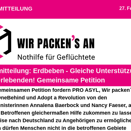
MITTEILUNG
27. F
itteilung: Erdbeben - Gleiche Unterstütz
erlebenden! Gemeinsame Petition
gemeinsamen Petition fordern PRO ASYL, Wir packen´
neBehind und Adopt a Revolution von den
isterinnen Annalena Baerbock und Nancy Faeser, a
Betroffenen gleichermaßen Hilfe zukommen zu lass
eise nach Deutschland zu Angehörigen zu ermöglich
dürfen Menschen nicht in die betroffenen Gebiete