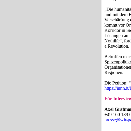
„Die humanitär
und mit dem E
Verschärfung 
kommt vor Ort
Korridor in Si
Lösungen auf 
Nothilfe“, fo
a Revolution.
Betroffen mac
Spitzenpoliti
Organisatione
Regionen.
Die Petition: 
https://innn.
Für Intervie
Axel Grafm
+49 160 189 
presse@wir-pa