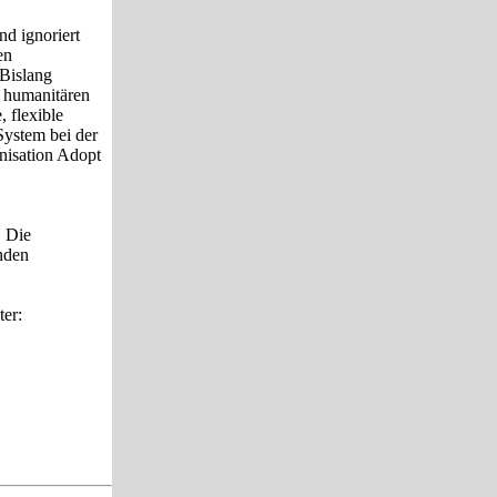
nd ignoriert
en
 Bislang
n humanitären
, flexible
System bei der
nisation Adopt
. Die
nden
ter: